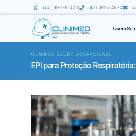
(47) 99776-0212
(47) 3025-4970
c
Quem Som
CLINIMED SAÚDE OCUPACIONAL
EPI para Proteção Respiratória