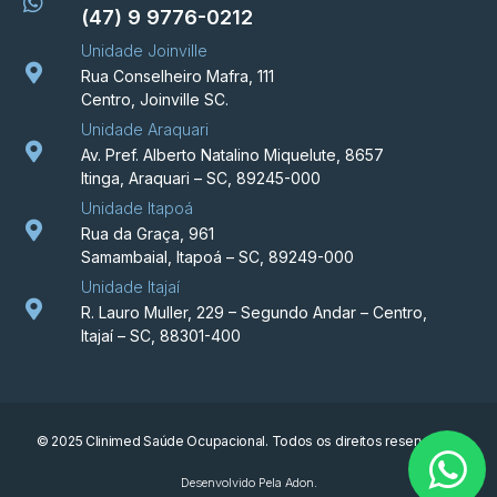
(47) 9 9776-0212
Unidade Joinville
Rua Conselheiro Mafra, 111
Centro, Joinville SC.
Unidade Araquari
Av. Pref. Alberto Natalino Miquelute, 8657
Itinga, Araquari – SC, 89245-000
Unidade Itapoá
Rua da Graça, 961
Samambaial, Itapoá – SC, 89249-000
Unidade Itajaí
R. Lauro Muller, 229 – Segundo Andar – Centro,
Itajaí – SC, 88301-400
© 2025 Clinimed Saúde Ocupacional. Todos os direitos reservados.
Desenvolvido Pela Adon.